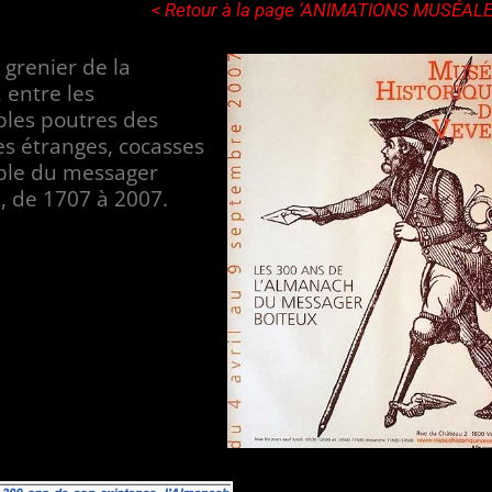
< Retour à la page ‘ANIMATIONS MUSÉALE
 grenier de la
, entre les
bles poutres des
s étranges, cocasses
ple du messager
, de 1707 à 2007.