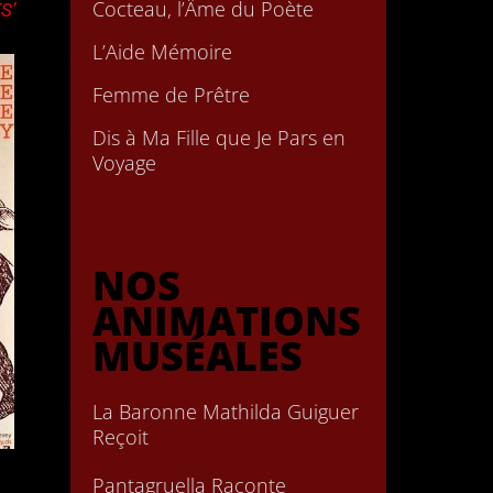
Cocteau, l’Âme du Poète
S’
L’Aide Mémoire
Femme de Prêtre
Dis à Ma Fille que Je Pars en
Voyage
NOS
ANIMATIONS
MUSÉALES
La Baronne Mathilda Guiguer
Reçoit
Pantagruella Raconte