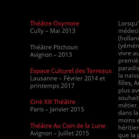
Théâtre Oxymore
Lorsqu’
Cully – Mai 2013
médeci
(hollan
(yéméni
Théâtre Pitchoun
vivre a
Avignon – 2013
premiè
paradis
Espace Culturel des Terreaux
la nais
Lausanne – Février 2014 et
filles,
printemps 2017
plus avo
souhait
Ciné XIII Théâtre
métier.
Paris – Janvier 2015
dans la
moins e
Théâtre Au Coin de la Lune
héritie
Avignon – Juillet 2015
que la 