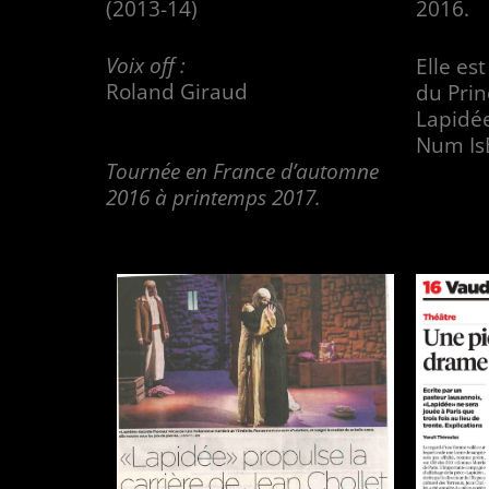
(2013-14)
2016.
Voix off :
Elle est
Roland Giraud
du Prin
Lapidée
Num Is
Tournée en France d’automne
2016 à printemps 2017.