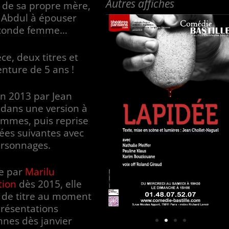
Autres affiches
 de sa propre mère,
 Abdul à épouser
conde femme…
ce, deux titres et
nture de 5 ans !
en 2013 par Jean
 dans une version à
emmes, puis reprise
ées suivantes avec
ersonnages.
ée par
Marilu
tion
dès 2015, elle
 de titre au moment
résentations
nnes dès janvier