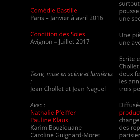
surtout
Comédie Bastille
pousse
Paris – Janvier à avril 2016
une se
Condition des Soies
Une piè
Avignon – Juillet 2017
une ave
Ecrite 
Chollet
Texte, mise en scène et lumières
deux f
:
les ann
Jean Chollet et Jean Naguel
trois p
Avec :
Diffus
Nathalie Pfeiffer
produc
Pauline Klaus
change
Karim Bouziouane
des rep
Caroline Guignard-Moret
parisie