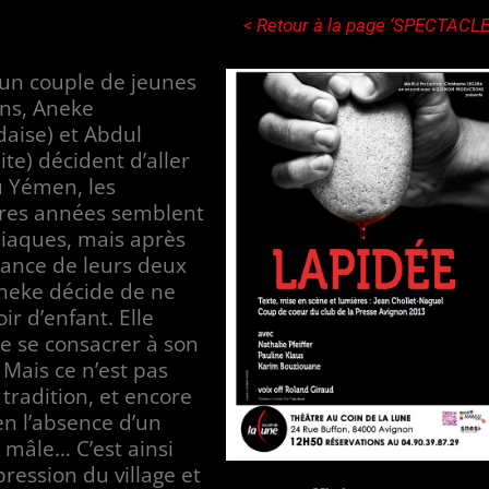
< Retour à la page ‘SPECTACLE
un couple de jeunes
ns, Aneke
daise) et Abdul
te) décident d’aller
u Yémen, les
res années semblent
iaques, mais après
sance de leurs deux
 Aneke décide de ne
ir d’enfant. Elle
e se consacrer à son
 Mais ce n’est pas
 tradition, et encore
n l’absence d’un
r mâle… C’est ainsi
pression du village et