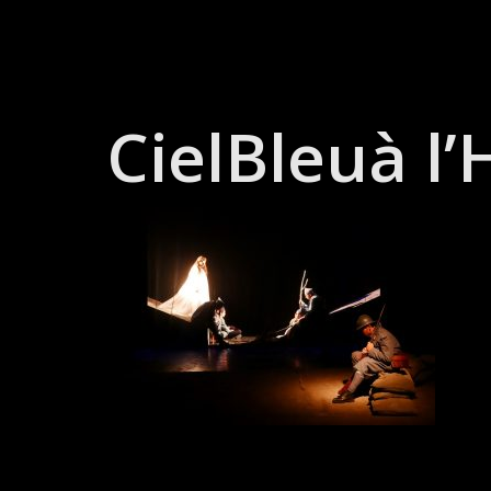
Skip
to
content
CielBleuà l’