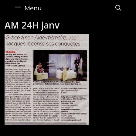
Skip
SE
Menu
to
content
AM 24H janv