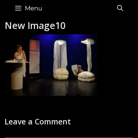
Skip
SE
Menu
to
content
New Image10
Leave a Comment