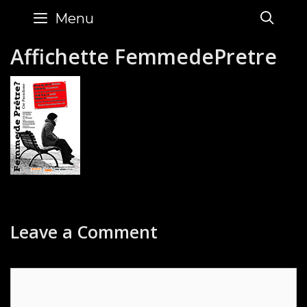
Skip
SE
Menu
to
content
Affichette FemmedePretre
Leave a Comment
Comment