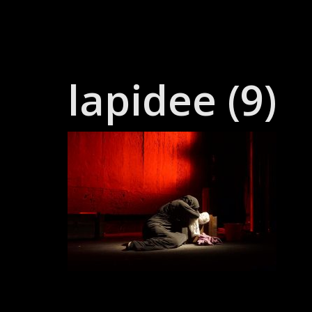
Skip
to
content
lapidee (9)