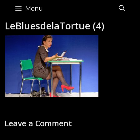
Skip
SE
Menu
to
content
LeBluesdelaTortue (4)
Leave a Comment