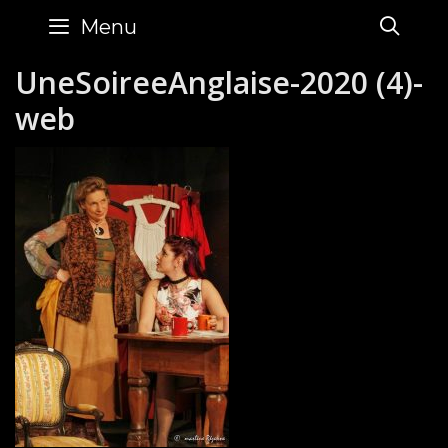
Skip
SE
Menu
to
content
UneSoireeAnglaise-2020 (4)-
web